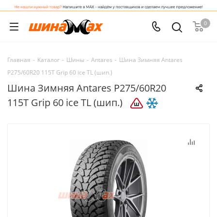
0
Главная
-
Каталог
-
Шины
-
Antares
-
Шина Зимняя Antares
P275/60R20 115T Grip 60 ice TL (шип.)
Шина Зимняя Antares P275/60R20
115T Grip 60 ice TL (шип.)