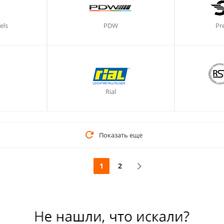
els
PDW
Pr
Rial
Показать еще
1
2