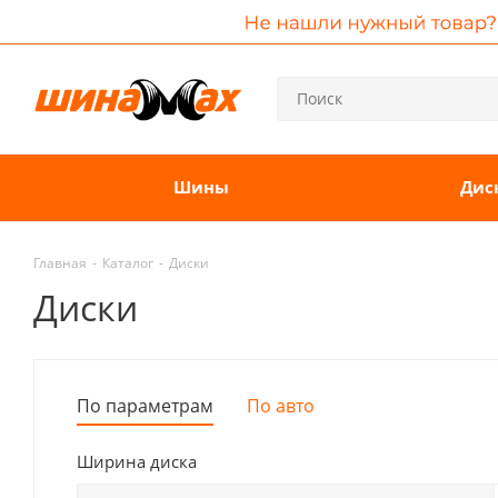
Шины
Дис
Главная
-
Каталог
-
Диски
Диски
По параметрам
По авто
Ширина диска