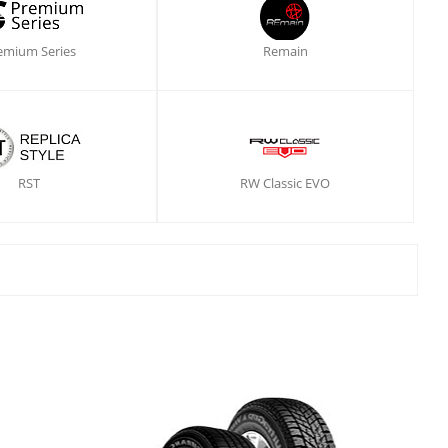
emium Series
Remain
RST
RW Classic EVO