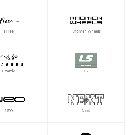
i Free
Khomen Wheels
Lizardo
LS
NEO
Next