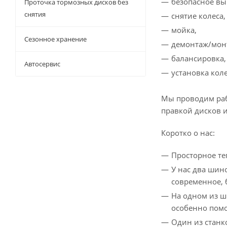
безопасное в
Проточка тормозных дисков без
снятия
снятие колеса,
мойка,
Сезонное хранение
демонтаж/мон
балансировка,
Автосервис
установка коле
Мы проводим раб
правкой дисков 
Коротко о нас:
Просторное т
У нас два шин
современное, 
На одном из ш
особенно помо
Один из станк