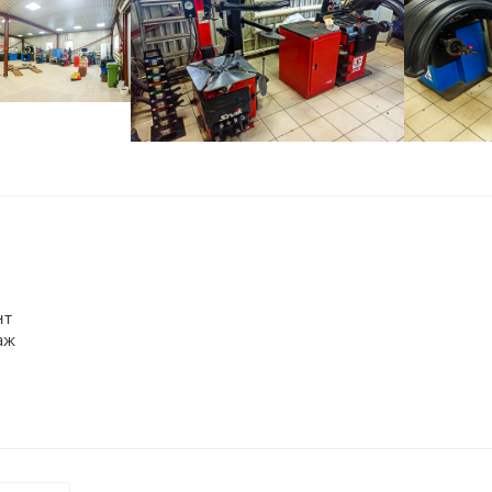
нт
аж