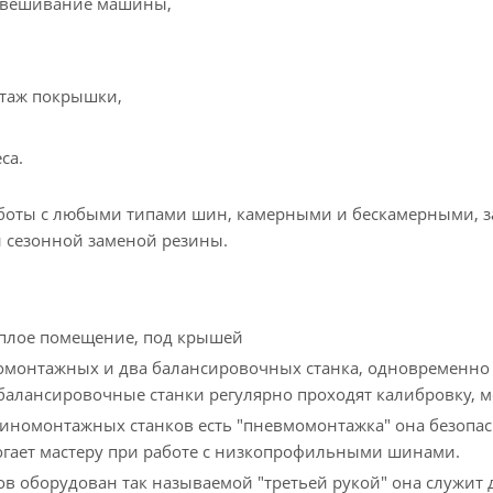
ывешивание машины,
таж покрышки,
са.
оты с любыми типами шин, камерными и бескамерными, за
и сезонной заменой резины.
еплое помещение, под крышей
омонтажных и два балансировочных станка, одновременно
балансировочные станки регулярно проходят калибровку, м
иномонтажных станков есть "пневмомонтажка" она безопас
гает мастеру при работе с низкопрофильными шинами.
ов оборудован так называемой "третьей рукой" она служит 