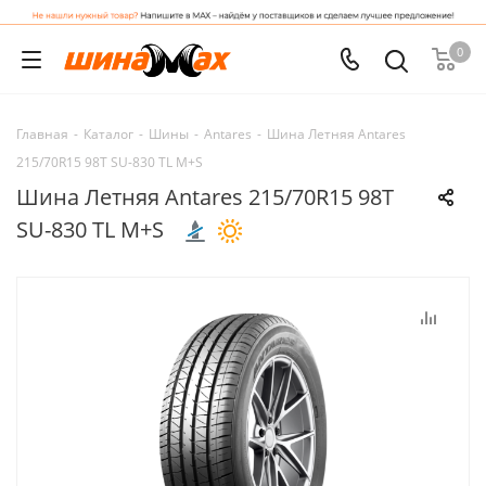
0
Главная
-
Каталог
-
Шины
-
Antares
-
Шина Летняя Antares
215/70R15 98T SU-830 TL M+S
Шина Летняя Antares 215/70R15 98T
SU-830 TL M+S