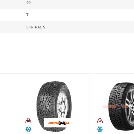
99
T
SKI-TRAC S