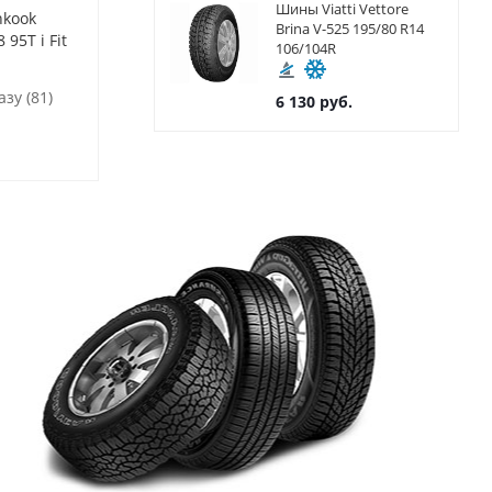
Шины Viatti Vettore
kook
Шины Laufenn 215/55 R18 I
Шины Cordian
Brina V-525 195/80 R14
95T i Fit
FIT ICE LW71 95T Шипы
Snow Cross 2
106/104R
Шипы
зу (81)
Доступно к заказу (81)
Доступно к
6 130
руб.
11 560
руб.
11 710
руб