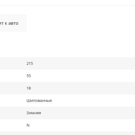
т к авто
215
55
18
Шипованные
Зимняя
N