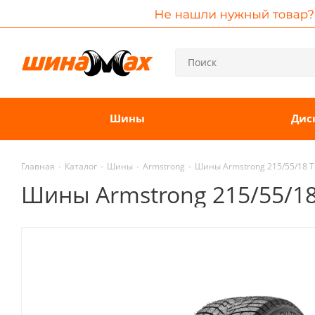
Шины
Дис
Главная
-
Каталог
-
Шины
-
Armstrong
-
Шины Armstrong 215/55/18 T 
Шины Armstrong 215/55/18 