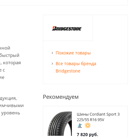
енной
Похожие товары
 быстрый
, которая
Все товары бренда
 с
Bridgestone
ие
Рекомендуем
дукция,
риимчивыми
ь уровень
Шины Cordiant Sport 3
225/55 R16 95V
7 820
руб.