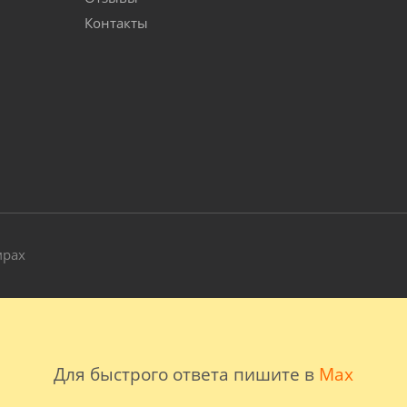
Контакты
и
мрах
Для быстрого ответа пишите в
Max