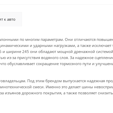
т к авто
эталонными по многим параметрам. Они отличаются повыш
 динамическими и ударными нагрузками, а также исключает
45 и ширине 245 они обладают мощной дренажной системой
ю из-за присутствия водяного слоя. За надежное сцепление
 что обуславливает сокращение тормозного пути и улучшен
товладельцам. Под этим брендом выпускается надежная про
зинотехнической смеси. Именно это делает шины невосп
за изъянов дорожного покрытия, а также позволяет снизит