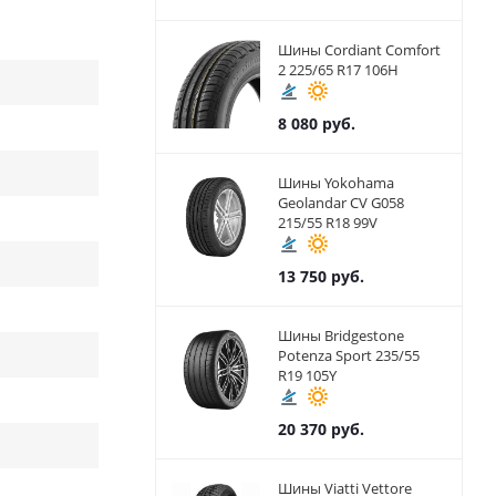
Шины Cordiant Comfort
2 225/65 R17 106H
8 080
руб.
Шины Yokohama
Geolandar CV G058
215/55 R18 99V
13 750
руб.
Шины Bridgestone
Potenza Sport 235/55
R19 105Y
20 370
руб.
Шины Viatti Vettore