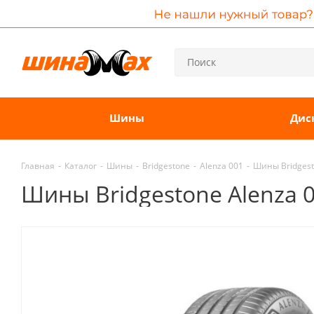
Шины
Дис
Главная
-
Каталог
-
Шины
-
Bridgestone
-
Alenza 001
-
Шины Bridgest
Шины Bridgestone Alenza 0