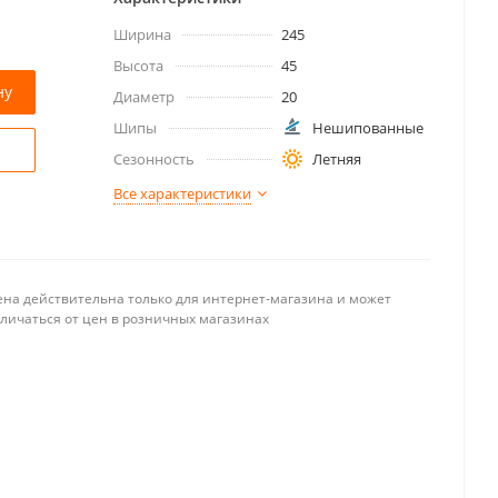
Ширина
245
Высота
45
ну
Диаметр
20
Шипы
Нешипованные
Сезонность
Летняя
Все характеристики
ена действительна только для интернет-магазина и может
тличаться от цен в розничных магазинах