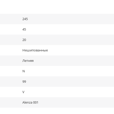
245
45
20
Нешипованные
Летняя
N
99
V
Alenza 001