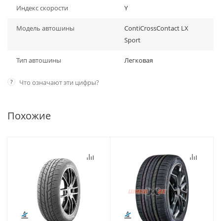
Индекс скорости
Y
Модель автошины
ContiCrossContact LX
Sport
Тип автошины
Легковая
?
Что означают эти цифры?
Похожие