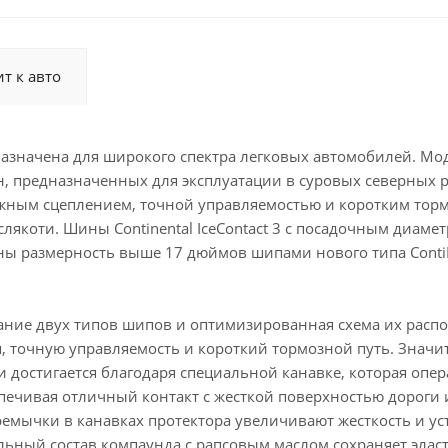
т к авто
дназначена для широкого спектра легковых автомобилей. Мо
ин, предназначенных для эксплуатации в суровых северных 
адежным сцеплением, точной управляемостью и коротким то
лякоти. Шины Continental IceContact 3 с посадочным диаме
 размерность выше 17 дюймов шипами нового типа ContiF
тание двух типов шипов и оптимизированная схема их расп
, точную управляемость и короткий тормозной путь. Значи
и достигается благодаря специальной канавке, которая опе
спечивая отличный контакт с жесткой поверхностью дороги 
мычки в канавках протектора увеличивают жесткость и ус
альный состав компаунда с рапсовым маслом сохраняет элас