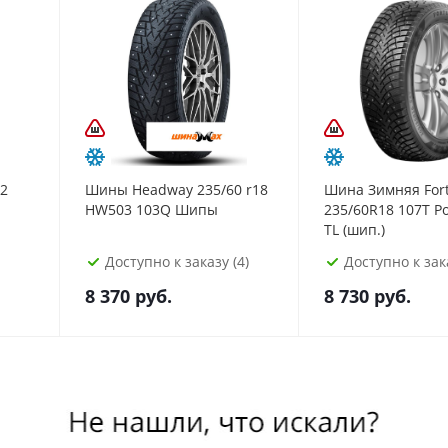
2
Шины Headway 235/60 r18
Шина Зимняя For
HW503 103Q Шипы
235/60R18 107T Po
TL (шип.)
Доступно к заказу (4)
Доступно к зака
8 370
руб.
8 730
руб.