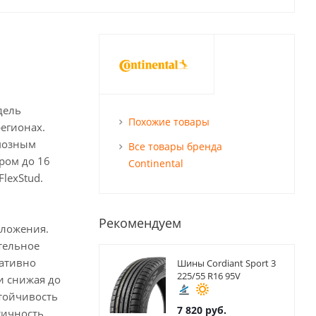
дель
Похожие товары
регионах.
рмозным
Все товары бренда
тром до 16
Continental
lexStud.
Рекомендуем
оложения.
тельное
ративно
Шины Cordiant Sport 3
225/55 R16 95V
и снижая до
тойчивость
7 820
руб.
тичность