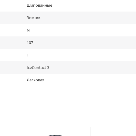
Шипованные
Зимняя
N
107
T
IceContact 3
Легковая