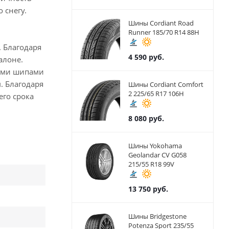
 снегу.
Шины Cordiant Road
Runner 185/70 R14 88H
 Благодаря
4 590
руб.
алоне.
ными шипами
. Благодаря
Шины Cordiant Comfort
2 225/65 R17 106H
его срока
8 080
руб.
Шины Yokohama
Geolandar CV G058
215/55 R18 99V
13 750
руб.
Шины Bridgestone
Potenza Sport 235/55