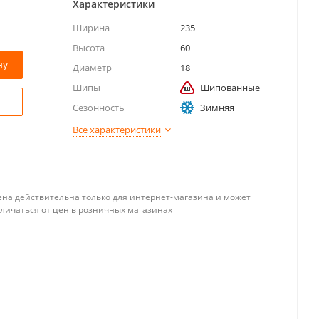
Характеристики
Ширина
235
Высота
60
ну
Диаметр
18
Шипы
Шипованные
Сезонность
Зимняя
Все характеристики
ена действительна только для интернет-магазина и может
тличаться от цен в розничных магазинах