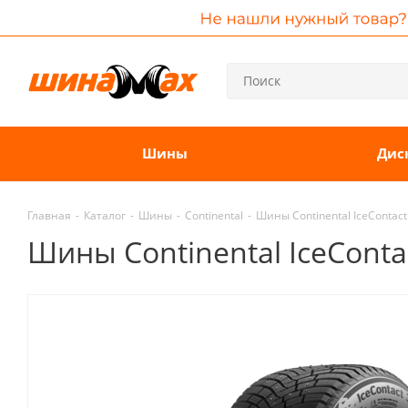
Шины
Дис
Главная
-
Каталог
-
Шины
-
Continental
-
Шины Continental IceContact
Шины Continental IceConta