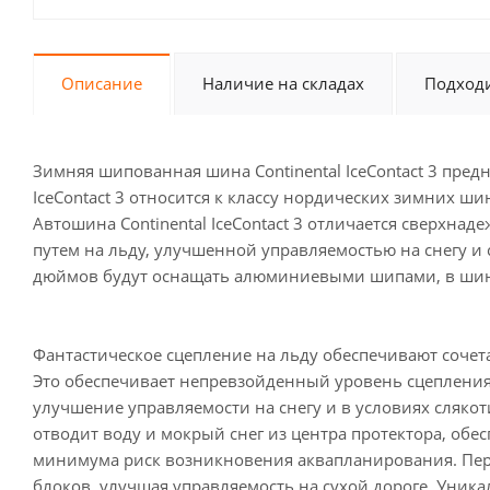
Описание
Наличие на складах
Подходи
Зимняя шипованная шина Continental IceContact 3 пре
IceContact 3 относится к классу нордических зимних ш
Автошина Continental IceContact 3 отличается сверхн
путем на льду, улучшенной управляемостью на снегу и с
дюймов будут оснащать алюминиевыми шипами, в шины
Фантастическое сцепление на льду обеспечивают соче
Это обеспечивает непревзойденный уровень сцепления
улучшение управляемости на снегу и в условиях слякот
отводит воду и мокрый снег из центра протектора, обе
минимума риск возникновения аквапланирования. Пере
блоков, улучшая управляемость на сухой дороге. Уник