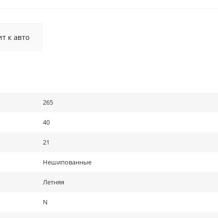
т к авто
265
40
21
Нешипованные
Летняя
N