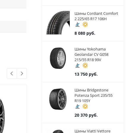
Шины Cordiant Comfort
2 225/65 R17 106H
8 080
руб.
Шины Yokohama
Geolandar CV G058
215/55 R18 99V
13 750
руб.
Шины Bridgestone
Potenza Sport 235/55
R19 105Y
20 370
руб.
Шины Viatti Vettore