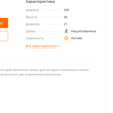
Характеристики
Ширина
265
Высота
40
ну
Диаметр
21
Шипы
Нешипованные
Сезонность
Летняя
Все характеристики
ена действительна только для интернет-магазина и может
тличаться от цен в розничных магазинах