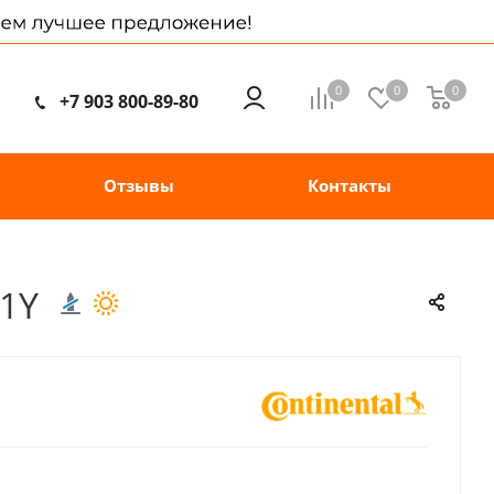
0
0
0
+7 903 800-89-80
Отзывы
Контакты
01Y