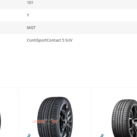
101
Y
MGT
ContiSportContact 5 SUV