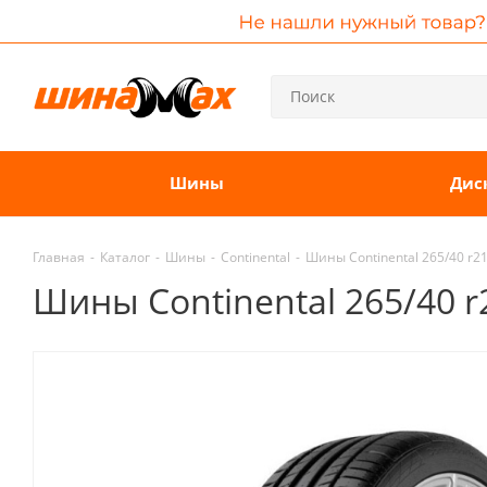
Шины
Дис
Главная
-
Каталог
-
Шины
-
Continental
-
Шины Continental 265/40 r21
Шины Continental 265/40 r