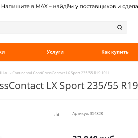
ки
Услуги
Как купить
Шины Continental ContiCrossContact LX Sport 235/55 R19 101H
ssContact LX Sport 235/55 R1
Артикул:
354328