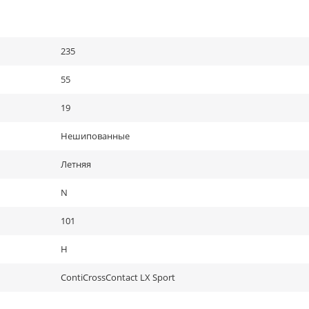
235
55
19
Нешипованные
Летняя
N
101
H
ContiCrossContact LX Sport