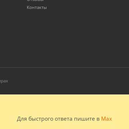
Контакты
и
мрах
Для быстрого ответа пишите в
Max