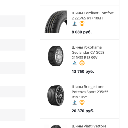
Шины Cordiant Comfort
2 225/65 R17 106H
8 080
руб.
Шины Yokohama
Geolandar CV G058
215/55 R18 99V
13 750
руб.
Шины Bridgestone
Potenza Sport 235/55
R19 105Y
20 370
руб.
Шины Viatti Vettore