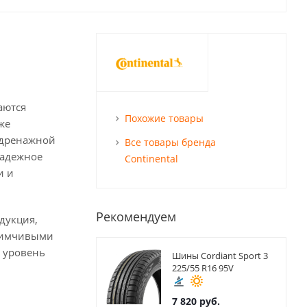
аются
Похожие товары
же
 дренажной
Все товары бренда
надежное
Continental
и и
Рекомендуем
дукция,
риимчивыми
ь уровень
Шины Cordiant Sport 3
225/55 R16 95V
7 820
руб.