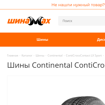
Шины
Дис
Главная
-
Каталог
-
Шины
-
Continental
-
ContiCrossContact LX Sport
-
Шины Continental ContiCro