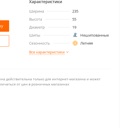
Характеристики
Ширина
235
Высота
55
ну
Диаметр
19
Шипы
Нешипованные
Сезонность
Летняя
Все характеристики
ена действительна только для интернет-магазина и может
тличаться от цен в розничных магазинах