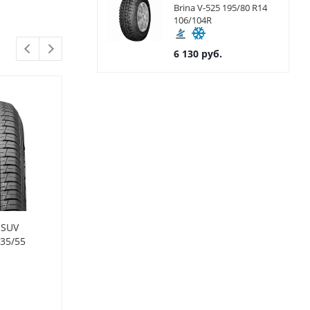
Brina V-525 195/80 R14
106/104R
6 130
руб.
 SUV
Шины Westlake 235/55 R19
Шины Westlak
235/55
Z-107 105V
Z-007 105W
Доступно к заказу (2)
Доступно к
7 200
руб.
7 330
руб.