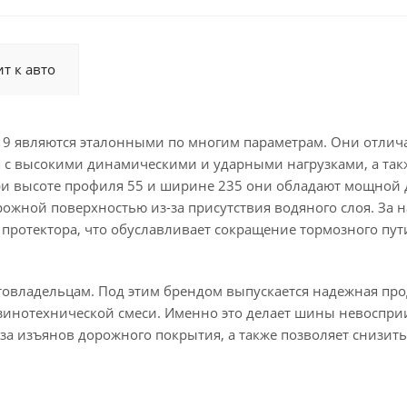
т к авто
м 19 являются эталонными по многим параметрам. Они отлич
я с высокими динамическими и ударными нагрузками, а так
При высоте профиля 55 и ширине 235 они обладают мощной
рожной поверхностью из-за присутствия водяного слоя. За 
протектора, что обуславливает сокращение тормозного пут
товладельцам. Под этим брендом выпускается надежная про
зинотехнической смеси. Именно это делает шины невосп
за изъянов дорожного покрытия, а также позволяет снизит