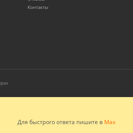
Контакты
и
мрах
Для быстрого ответа пишите в
Max