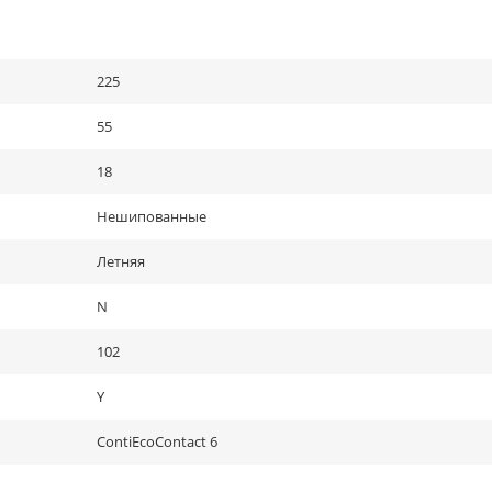
225
55
18
Нешипованные
Летняя
N
102
Y
ContiEcoContact 6