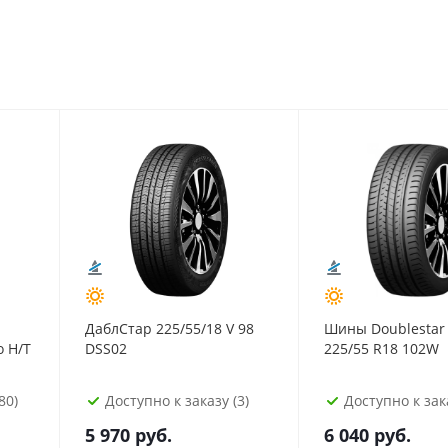
ДаблСтар 225/55/18 V 98
Шины Doublestar
o H/T
DSS02
225/55 R18 102W
80)
Доступно к заказу (3)
Доступно к зака
5 970
руб.
6 040
руб.