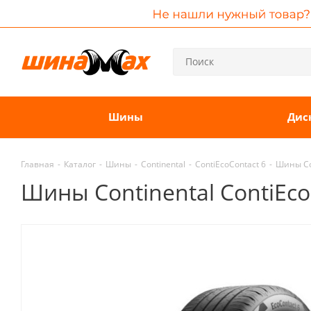
Шины
Дис
Главная
-
Каталог
-
Шины
-
Continental
-
ContiEcoContact 6
-
Шины Con
Шины Continental ContiEco