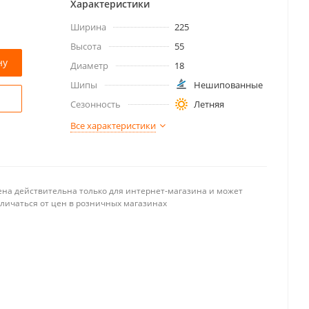
Характеристики
Ширина
225
Высота
55
ну
Диаметр
18
Шипы
Нешипованные
Сезонность
Летняя
Все характеристики
ена действительна только для интернет-магазина и может
тличаться от цен в розничных магазинах