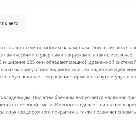
т к авто
ляются эталонными по многим параметрам. Они отличаются 
 динамическими и ударными нагрузками, а также исключает
55 и ширине 225 они обладают мощной дренажной системой
ю из-за присутствия водяного слоя. За надежное сцепление
 что обуславливает сокращение тормозного пути и улучшен
товладельцам. Под этим брендом выпускается надежная про
зинотехнической смеси. Именно это делает шины невосп
за изъянов дорожного покрытия, а также позволяет снизит