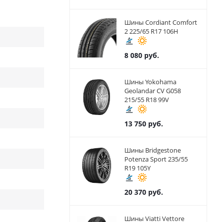
Шины Cordiant Comfort
2 225/65 R17 106H
8 080
руб.
Шины Yokohama
Geolandar CV G058
215/55 R18 99V
13 750
руб.
Шины Bridgestone
Potenza Sport 235/55
R19 105Y
20 370
руб.
Шины Viatti Vettore