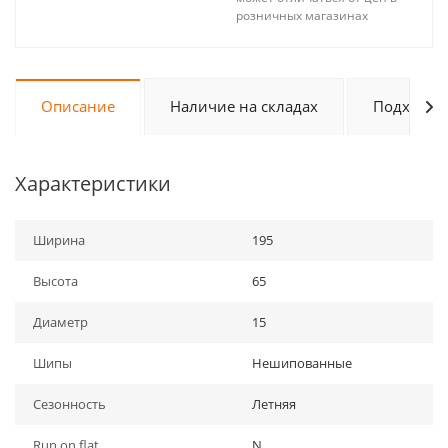
розничных магазинах
Описание
Наличие на складах
Подходит 
Характеристики
Ширина
195
Высота
65
Диаметр
15
Шипы
Нешипованные
Сезонность
Летняя
Run on flat
N