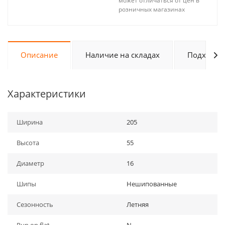
может отличаться от цен в
розничных магазинах
Описание
Наличие на складах
Подходит 
Характеристики
Ширина
205
Высота
55
Диаметр
16
Шипы
Нешипованные
Сезонность
Летняя