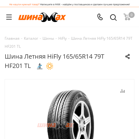
0
Главная
-
Каталог
-
Шины
-
HiFly
-
Шина Летняя HiFly 165/65R14 79T
HF201 TL
Шина Летняя HiFly 165/65R14 79T
HF201 TL