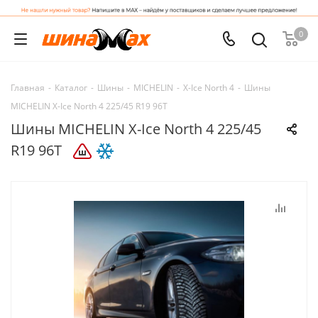
0
Главная
-
Каталог
-
Шины
-
MICHELIN
-
X-Ice North 4
-
Шины
MICHELIN X-Ice North 4 225/45 R19 96T
Шины MICHELIN X-Ice North 4 225/45
R19 96T