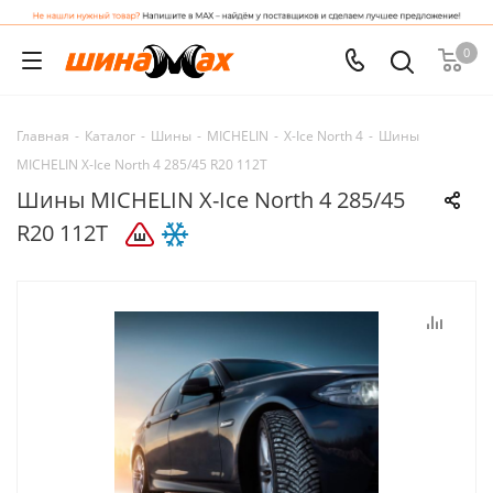
0
Главная
-
Каталог
-
Шины
-
MICHELIN
-
X-Ice North 4
-
Шины
MICHELIN X-Ice North 4 285/45 R20 112T
Шины MICHELIN X-Ice North 4 285/45
R20 112T