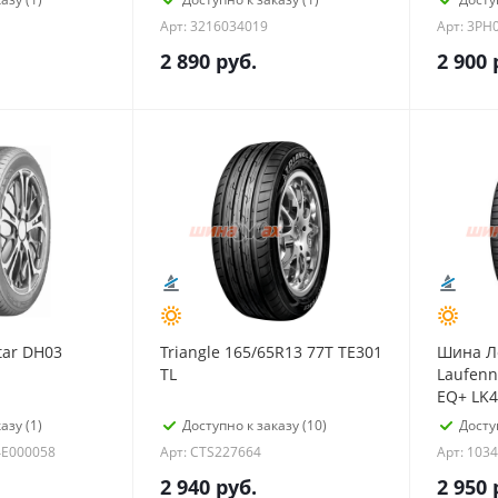
Арт: 3216034019
Арт: 3PH
2 890
руб.
2 900
ar DH03
Triangle 165/65R13 77T TE301
Шина Л
TL
Laufenn
EQ+ LK4
азу (1)
Доступно к заказу (10)
Досту
4E000058
Арт: CTS227664
Арт: 103
2 940
руб.
2 950