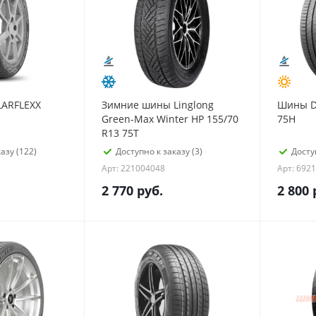
LARFLEXX
Зимние шины Linglong
Шины De
Green-Max Winter HP 155/70
75H
R13 75T
азу (122)
Доступно к заказу (3)
Досту
Арт: 221004048
Арт: 692
2 770
руб.
2 800