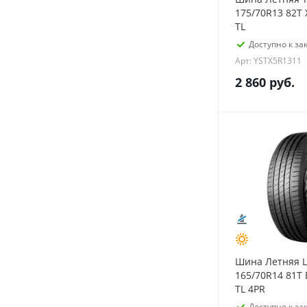
175/70R13 82T X
TL
Доступно к зак
Арт: YSTX5R1311
2 860
руб.
Шина Летняя L
165/70R14 81T 
TL 4PR
Доступно к зак