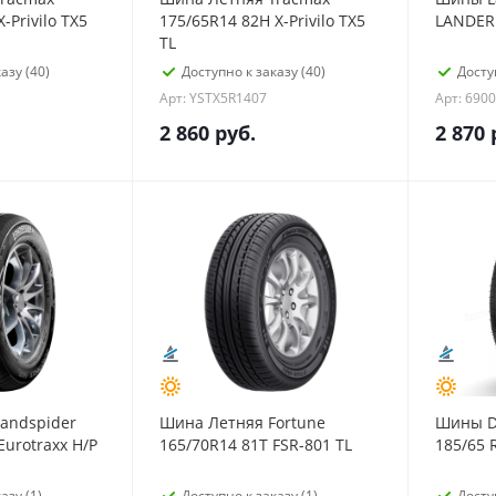
-Privilo TX5
175/65R14 82H X-Privilo TX5
LANDER 
TL
азу (40)
Доступно к заказу (40)
Досту
Арт: YSTX5R1407
Арт: 690
2 860
руб.
2 870
andspider
Шина Летняя Fortune
Шины D
Eurotraxx H/P
165/70R14 81T FSR-801 TL
185/65 
азу (1)
Доступно к заказу (1)
Досту