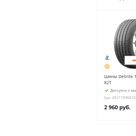
Шины Delinte 1
82T
Доступно к зак
Арт: 69211090610
2 960
руб.