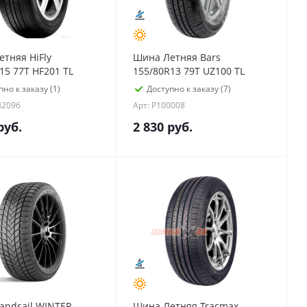
тняя HiFly
Шина Летняя Bars
15 77T HF201 TL
155/80R13 79T UZ100 TL
пно к заказу (1)
Доступно к заказу (7)
H2096
Арт: P100008
руб.
2 830
руб.
andsail WINTER
Шина Летняя Tracmax