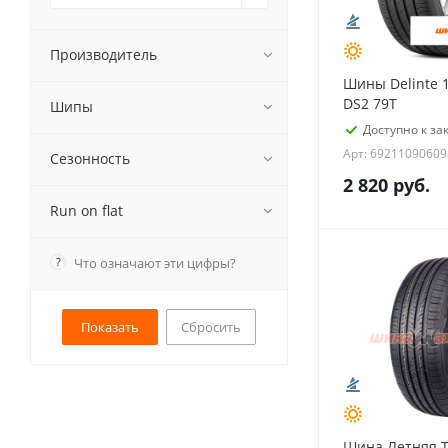
Производитель
Шины Delinte 
DS2 79T
Шипы
Доступно к зак
Арт: 69211090609
Сезонность
2 820
руб.
Run on flat
?
Что означают эти цифры?
Сбросить
Шина Летняя 