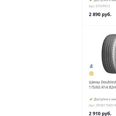
Арт: ETH/P013
2 890
руб.
Шины Doublest
175/65 R14 82H
Доступно к зак
Арт: 3PH0175651
2 910
руб.