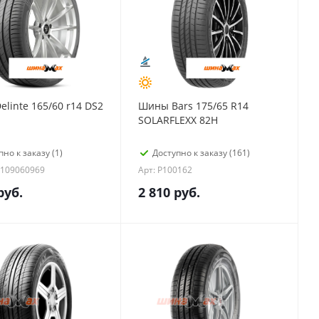
linte 165/60 r14 DS2
Шины Bars 175/65 R14
SOLARFLEXX 82H
пно к заказу (1)
Доступно к заказу (161)
1109060969
Арт: P100162
руб.
2 810
руб.