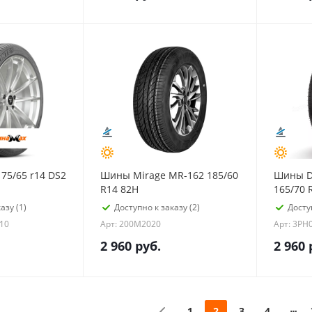
75/65 r14 DS2
Шины Mirage MR-162 185/60
Шины D
R14 82H
165/70 
азу (1)
Доступно к заказу (2)
Досту
10
Арт: 200M2020
Арт: 3PH
2 960
руб.
2 960
1
2
3
4