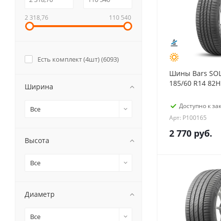
2 318,76
110 540
Есть комплект (4шт) (
6093
)
Шины Bars SO
185/60 R14 82H
Ширина
Доступно к зак
Все
Арт: P100165
2 770
руб.
Высота
Все
Диаметр
Все