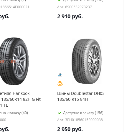
01856514E000021
Арт: 6900532973237
руб.
2 910
руб.
етняя Hankook
Шины Doublestar DH03
 185/60R14 82H G Fit
185/60 R15 84H
1 TL
пно к заказу (40)
Доступно к заказу (156)
4000
Арт: 3PH01856015E000038
руб.
2 950
руб.