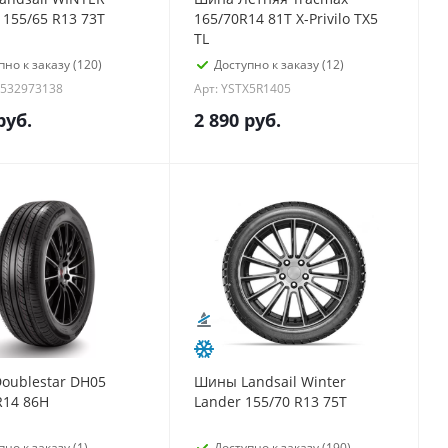
155/65 R13 73T
165/70R14 81T X-Privilo TX5
TL
пно к заказу (120)
Доступно к заказу (12)
0532973138
Арт: YSTX5R1405
руб.
2 890
руб.
oublestar DH05
Шины Landsail Winter
R14 86H
Lander 155/70 R13 75T
пно к заказу (1)
Доступно к заказу (190)