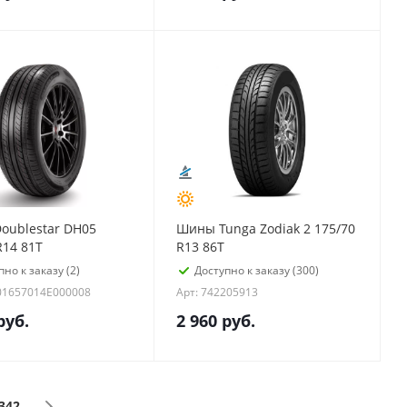
oublestar DH05
Шины Tunga Zodiak 2 175/70
R14 81T
R13 86T
пно к заказу (2)
Доступно к заказу (300)
01657014E000008
Арт: 742205913
руб.
2 960
руб.
342