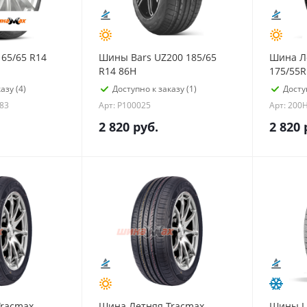
165/65 R14
Шины Bars UZ200 185/65
Шина Ле
R14 86H
175/55R
азу (4)
Доступно к заказу (1)
Досту
83
Арт: P100025
Арт: 200
2 820
руб.
2 820
Tracmax
Шина Летняя Tracmax
Шины L