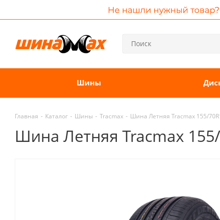
Шины
Дис
Главная
-
Каталог
-
Шины
-
Tracmax
-
Шина Летняя Tracmax 155/70R13
Шина Летняя Tracmax 155/7