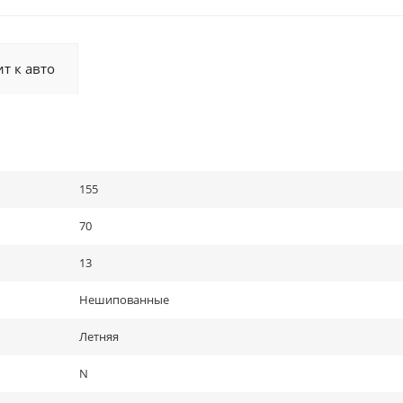
т к авто
155
70
13
Нешипованные
Летняя
N