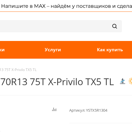
ки
Услуги
Как купить
 75T X-Privilo TX5 TL
0R13 75T X-Privilo TX5 TL
Артикул:
YSTX5R1304