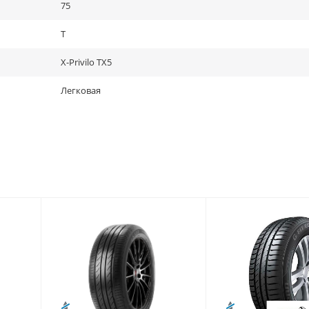
75
T
X-Privilo TX5
Легковая