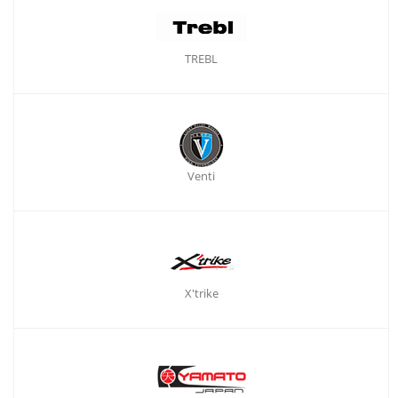
TREBL
Venti
X'trike