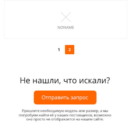
NONAME
1
2