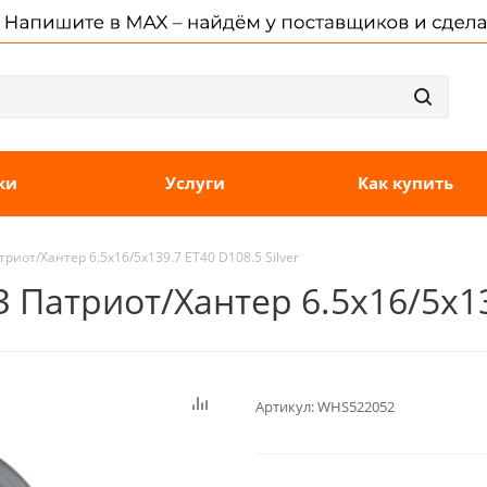
ки
Услуги
Как купить
триот/Хантер 6.5x16/5x139.7 ET40 D108.5 Silver
 Патриот/Хантер 6.5x16/5x139
Артикул:
WHS522052