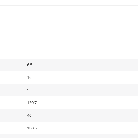
6.5
16
5
139.7
40
108.5