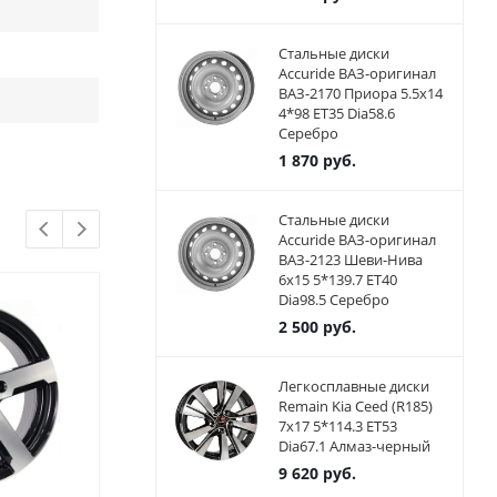
Стальные диски
Accuride ВАЗ-оригинал
ВАЗ-2170 Приора 5.5x14
4*98 ET35 Dia58.6
Серебро
1 870
руб.
Стальные диски
Accuride ВАЗ-оригинал
ВАЗ-2123 Шеви-Нива
6x15 5*139.7 ET40
Dia98.5 Серебро
2 500
руб.
Легкосплавные диски
Remain Kia Ceed (R185)
7x17 5*114.3 ET53
Dia67.1 Алмаз-черный
9 620
руб.