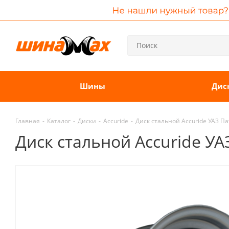
Шины
Дис
Главная
-
Каталог
-
Диски
-
Accuride
-
Диск стальной Accuride УАЗ Па
Диск стальной Accuride УАЗ