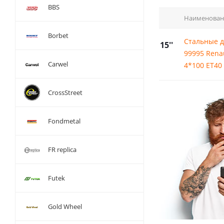
BBS
Наименован
Borbet
Стальные д
15''
99995 Renau
Carwel
4*100 ET40
CrossStreet
Fondmetal
FR replica
Futek
Gold Wheel