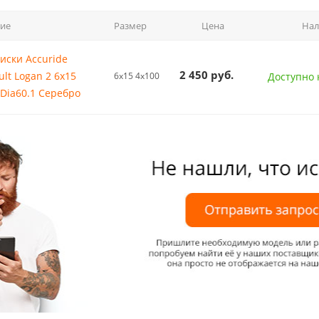
ие
Размер
Цена
Нал
иски Accuride
2 450
руб.
lt Logan 2 6x15
6x15 4x100
Доступно к
 Dia60.1 Серебро