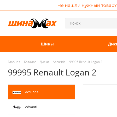
Шины
Дис
Главная
-
Каталог
-
Диски
-
Accuride
-
99995 Renault Logan 2
99995 Renault Logan 2
Accuride
Advanti