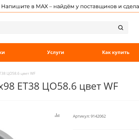
ки
Услуги
Как купить
ET38 ЦО58.6 цвет WF
4x98 ET38 ЦО58.6 цвет WF
Артикул:
9142062