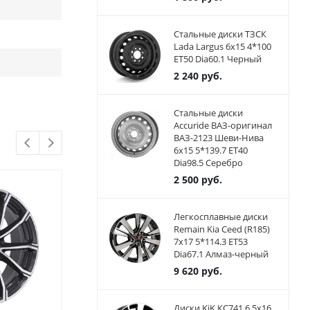
Стальные диски ТЗСК
Lada Largus 6x15 4*100
ET50 Dia60.1 Черный
2 240
руб.
Стальные диски
Accuride ВАЗ-оригинал
ВАЗ-2123 Шеви-Нива
6x15 5*139.7 ET40
Dia98.5 Серебро
2 500
руб.
Легкосплавные диски
Remain Kia Ceed (R185)
7x17 5*114.3 ET53
Dia67.1 Алмаз-черный
9 620
руб.
Диски KiK КС741 6.5x16