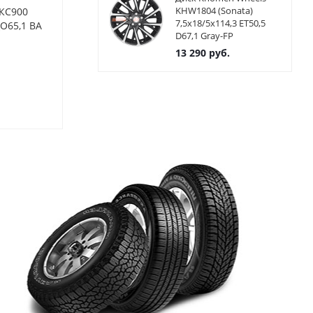
KHW1804 (Sonata)
 КС900
Диски KiK Роквуд КС900
Диски KiK Ю
7,5x18/5x114,3 ET50,5
ЦО65,1 BA
7x17 5x110 ET48,5 ЦО63,4
7x17 5x110 E
D67,1 Gray-FP
BA
13 290
руб.
Нет в наличии
Нет в нал