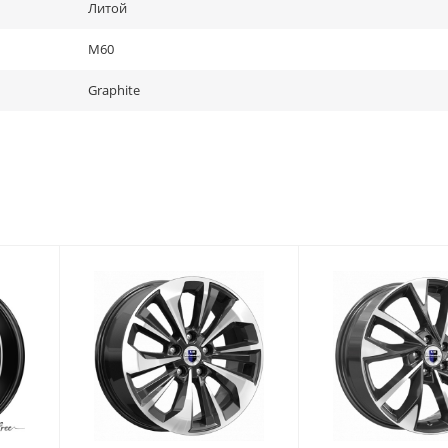
Литой
M60
Graphite