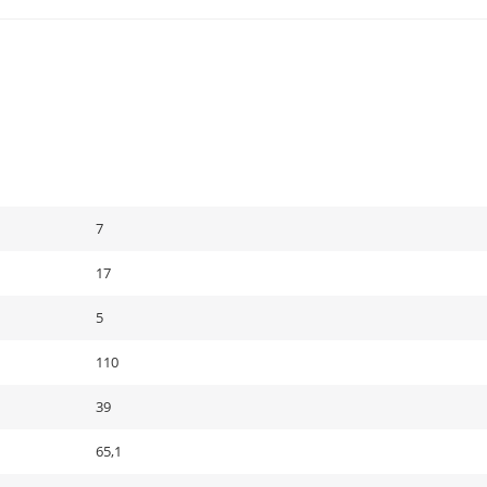
7
17
5
110
39
65,1