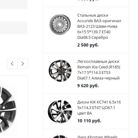
Стальные диски
Accuride ВАЗ-оригинал
ВАЗ-2123 Шеви-Нива
6x15 5*139.7 ET40
Dia98.5 Серебро
2 500
руб.
Легкосплавные диски
Remain Kia Ceed (R185)
7x17 5*114.3 ET53
Dia67.1 Алмаз-черный
9 620
руб.
Диски KiK КС741 6.5x16
5x114,3 ET47 ЦО67.1
цвет BA
10 110
руб.
Диск Khomen Wheels