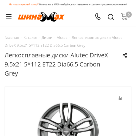
0
Главная
-
Каталог
-
Диски
-
Alutec
-
Легкосплавные диски Alutec
DriveX 9.5x21 5*112 ET22 Dia66.5 Carbon Grey
Легкосплавные диски Alutec DriveX
9.5x21 5*112 ET22 Dia66.5 Carbon
Grey