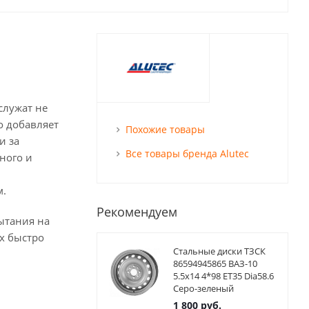
служат не
о добавляет
Похожие товары
и за
Все товары бренда Alutec
ного и
м.
Рекомендуем
ытания на
х быстро
Стальные диски ТЗСК
86594945865 ВАЗ-10
5.5x14 4*98 ET35 Dia58.6
Серо-зеленый
1 800
руб.