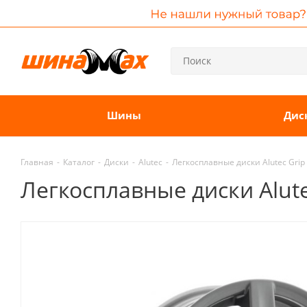
Шины
Дис
Главная
-
Каталог
-
Диски
-
Alutec
-
Легкосплавные диски Alutec Grip 
Легкосплавные диски Alutec