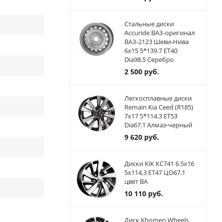
Стальные диски
Accuride ВАЗ-оригинал
ВАЗ-2123 Шеви-Нива
6x15 5*139.7 ET40
Dia98.5 Серебро
2 500
руб.
Легкосплавные диски
Remain Kia Ceed (R185)
7x17 5*114.3 ET53
Dia67.1 Алмаз-черный
9 620
руб.
Диски KiK КС741 6.5x16
5x114,3 ET47 ЦО67.1
цвет BA
10 110
руб.
Диск Khomen Wheels