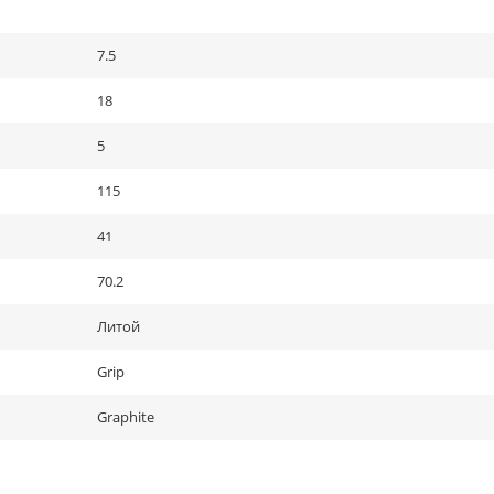
7.5
18
5
115
41
70.2
Литой
Grip
Graphite