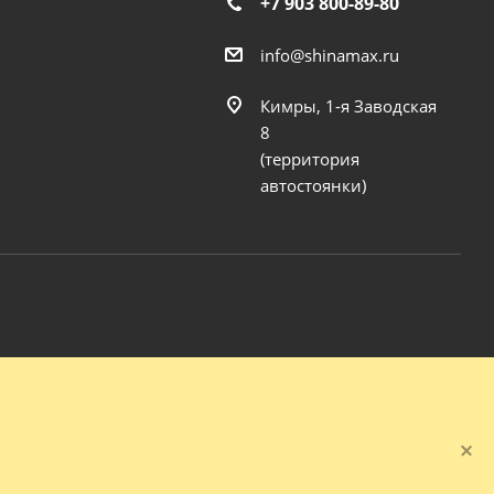
+7 903 800-89-80
info@shinamax.ru
Кимры, 1-я Заводская
8
(территория
автостоянки)