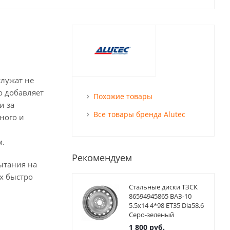
служат не
о добавляет
Похожие товары
и за
Все товары бренда Alutec
ного и
м.
Рекомендуем
ытания на
х быстро
Стальные диски ТЗСК
86594945865 ВАЗ-10
5.5x14 4*98 ET35 Dia58.6
Серо-зеленый
1 800
руб.