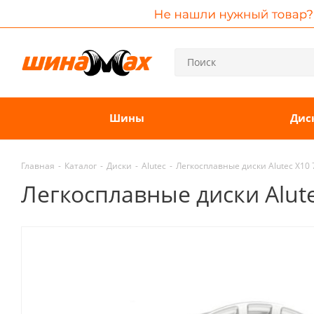
Шины
Дис
Главная
-
Каталог
-
Диски
-
Alutec
-
Легкосплавные диски Alutec X10 7
Легкосплавные диски Alutec