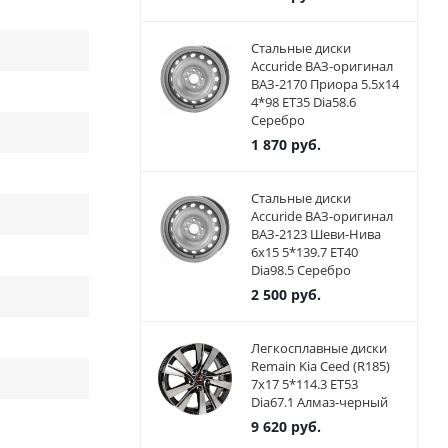
Стальные диски
Accuride ВАЗ-оригинал
ВАЗ-2170 Приора 5.5x14
4*98 ET35 Dia58.6
Серебро
1 870
руб.
Стальные диски
Accuride ВАЗ-оригинал
ВАЗ-2123 Шеви-Нива
6x15 5*139.7 ET40
Dia98.5 Серебро
2 500
руб.
Легкосплавные диски
Remain Kia Ceed (R185)
7x17 5*114.3 ET53
Dia67.1 Алмаз-черный
9 620
руб.