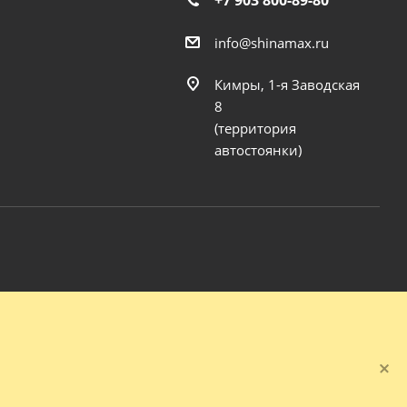
+7 903 800-89-80
info@shinamax.ru
Кимры, 1-я Заводская
8
(территория
автостоянки)