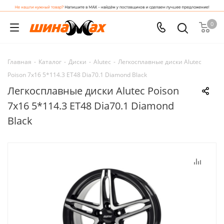
0
Главная
-
Каталог
-
Диски
-
Alutec
-
Легкосплавные диски Alutec
Poison 7x16 5*114.3 ET48 Dia70.1 Diamond Black
Легкосплавные диски Alutec Poison
7x16 5*114.3 ET48 Dia70.1 Diamond
Black