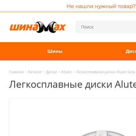
Шины
Дис
Главная
-
Каталог
-
Диски
-
Alutec
-
Легкосплавные диски Alutec Grip 5
Легкосплавные диски Alutec