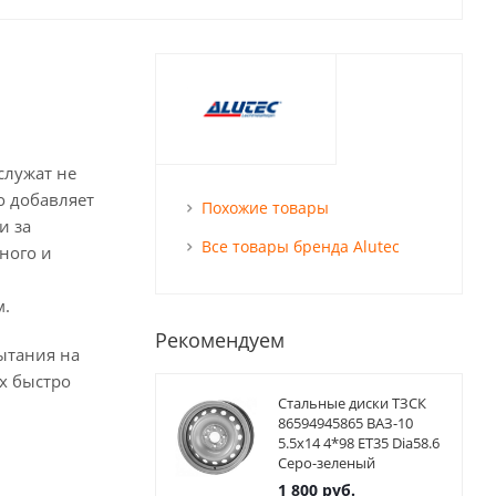
служат не
о добавляет
Похожие товары
и за
Все товары бренда Alutec
ного и
м.
Рекомендуем
ытания на
х быстро
Стальные диски ТЗСК
86594945865 ВАЗ-10
5.5x14 4*98 ET35 Dia58.6
Серо-зеленый
1 800
руб.