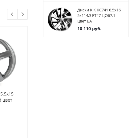
Диски KiK КС741 6.5x16
5x114,3 ET47 ЦО67.1
цвет BA
10 110
руб.
 5.5x15
Диски Alutec Grip 5.5x15
Диски NEO 52
3 цвет
4x100 ET45 ЦО63.3 цвет
4x100 ET46 Ц
polar silver
Нет в наличии
Нет в нал