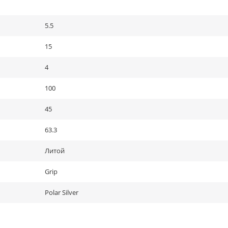
5.5
15
4
100
45
63.3
Литой
Grip
Polar Silver