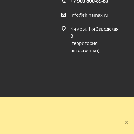
+7 903 800-89-80
info@shinamax.ru
Кимры, 1-я Заводская
8
(территория
автостоянки)