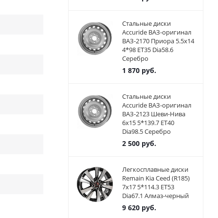
Стальные диски
Accuride ВАЗ-оригинал
ВАЗ-2170 Приора 5.5x14
4*98 ET35 Dia58.6
Серебро
1 870
руб.
Стальные диски
Accuride ВАЗ-оригинал
ВАЗ-2123 Шеви-Нива
6x15 5*139.7 ET40
Dia98.5 Серебро
2 500
руб.
Легкосплавные диски
Remain Kia Ceed (R185)
7x17 5*114.3 ET53
Dia67.1 Алмаз-черный
9 620
руб.