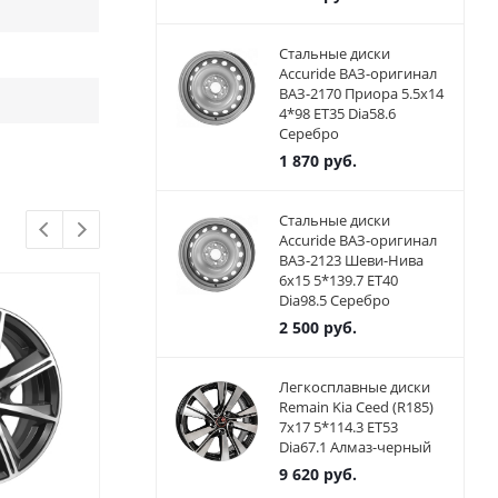
Стальные диски
Accuride ВАЗ-оригинал
ВАЗ-2170 Приора 5.5x14
4*98 ET35 Dia58.6
Серебро
1 870
руб.
Стальные диски
Accuride ВАЗ-оригинал
ВАЗ-2123 Шеви-Нива
6x15 5*139.7 ET40
Dia98.5 Серебро
2 500
руб.
Легкосплавные диски
Remain Kia Ceed (R185)
7x17 5*114.3 ET53
Dia67.1 Алмаз-черный
9 620
руб.