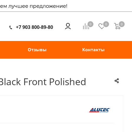
0
0
0
+7 903 800-89-80
Отзывы
Контакты
lack Front Polished