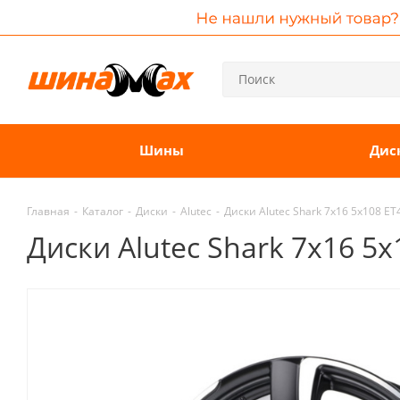
Шины
Дис
Главная
-
Каталог
-
Диски
-
Alutec
-
Диски Alutec Shark 7x16 5x108 ET4
Диски Alutec Shark 7x16 5x