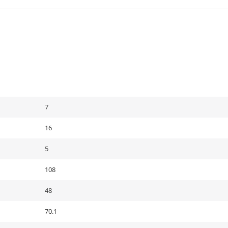
7
16
5
108
48
70.1