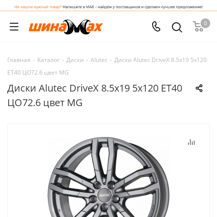
0
Главная
-
Каталог
-
Диски
-
Alutec
-
Диски Alutec DriveX 8.5x19 5x120
ET40 ЦО72.6 цвет MG
Диски Alutec DriveX 8.5x19 5x120 ET40
ЦО72.6 цвет MG