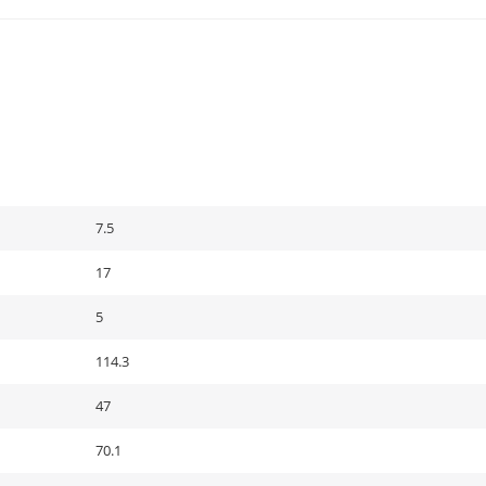
7.5
17
5
114.3
47
70.1