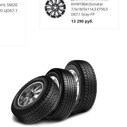
KHW1804 (Sonata)
bris SM20
Диски Advanti WLR5
Диски Advant
7,5x18/5x114,3 ET50,5
40 ЦО67.1
MM579 7,5x17 5x114,3 ET45
MM579 7,5x17
D67,1 Gray-FP
ЦО67,1 Цвет MB
ЦО67,1 Цвет
13 290
руб.
Нет в наличии
Нет в нал