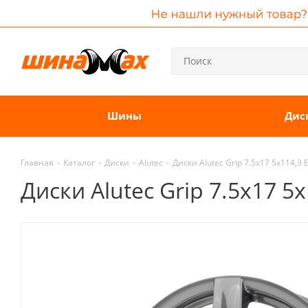
Шины
Дис
Главная
-
Каталог
-
Диски
-
Alutec
-
Диски Alutec Grip 7.5x17 5x114,3 
Диски Alutec Grip 7.5x17 5