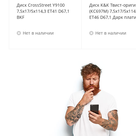
Диск CrossStreet Y9100
Диск K&K Твист-ориг
7,5x17/5x114,3 ET41 D67,1
(КС697М) 7,5x17/5x114
BKF
ET46 D67,1 Дарк п
Нет в наличии
Нет в наличии