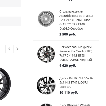
Стальные диски
Accuride ВАЗ-оригинал
ВАЗ-2123 Шеви-Нива
6x15 5*139.7 ET40
Dia98.5 Серебро
2 500
руб.
Легкосплавные диски
Remain Kia Ceed (R185)
7x17 5*114.3 ET53
Dia67.1 Алмаз-черный
9 620
руб.
Диски KiK КС741 6.5x16
5x114,3 ET47 ЦО67.1
цвет BA
10 110
руб.
Диск Khomen Wheels