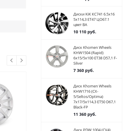
Диски KiK КС741 6.5x16
5x114,3 ET47 ЦО67.1
цвет BA
10 110
руб.
Диск Khomen Wheels
KHW1504 (Rapid)
6x15/5x100 ET38 D57,1 F-
Silver
7 360
руб.
Диск Khomen Wheels
KHW1716 (CX-
5/Seltos/Optima)
7x17/5x114,3 ET50 D67,1
Black-FP
11 360
руб.
Диск PDW 1004 (CV4)