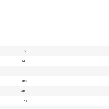
5.5
14
5
100
40
57.1