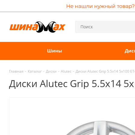
Шины
Дис
Главная
-
Каталог
-
Диски
-
Alutec
-
Диски Alutec Grip 5.5x14 5x100 ET
Диски Alutec Grip 5.5x14 5x