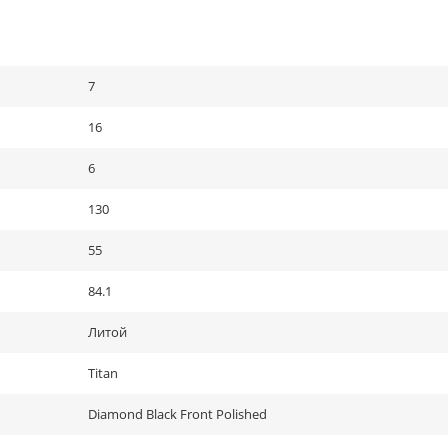
7
16
6
130
55
84.1
Литой
Titan
Diamond Black Front Polished