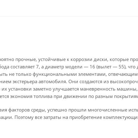
ероятно прочные, устойчивые к коррозии диски, которые пр
да составляет 7, а диаметр модели — 16 (вылет — 55), что
быть не только функциональными элементами, отвечающим
нием экстерьера автомобиля. Они создаются из высокопроч
ле их установки заметно улучшается маневренность машины,
ается экономия топлива при движении по разным покрытия
твия факторов среды, успешно прошли многочисленные исп
мации. Поэтому все затраты на приобретение комплектующи