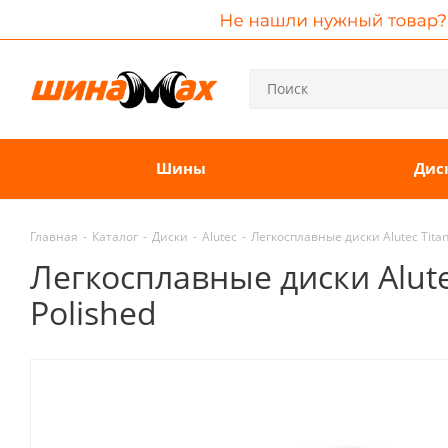
Шины
Дис
Главная
-
Каталог
-
Диски
-
Alutec
-
Легкосплавные диски Alutec Titan
Легкосплавные диски Alutec
Polished