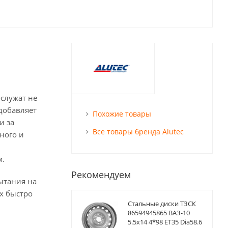
ослужат не
 добавляет
Похожие товары
и за
Все товары бренда Alutec
ного и
м.
Рекомендуем
ытания на
х быстро
Стальные диски ТЗСК
86594945865 ВАЗ-10
5.5x14 4*98 ET35 Dia58.6