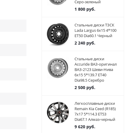
Серо-зеленый
1 800
руб.
Стальные диски ТЗСК
Lada Largus 6x15 4*100
ET50 Dia60.1 Черный
2 240
руб.
Стальные диски
Accuride ВАЗ-оригинал
ВАЗ-2123 Шеви-Нива
6x15 5*139.7 ET40
Dia98.5 Серебро
2 500
руб.
Легкосплавные диски
Remain Kia Ceed (R185)
7x17 5*114.3 ET53
Dia67.1 Алмаз-черный
9 620
руб.