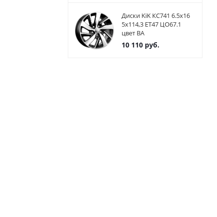
Диски KiK КС741 6.5x16
5x114,3 ET47 ЦО67.1
цвет BA
10 110
руб.