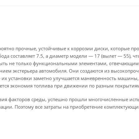
ероятно прочные, устойчивые к коррозии диски, которые пр
да составляет 7.5, а диаметр модели — 17 (вылет — 55), чт
быть не только функциональными элементами, отвечающим
нием экстерьера автомобиля. Они создаются из высокопроч
ле их установки заметно улучшается маневренность машины,
ается экономия топлива при движении по разным покрытия
твия факторов среды, успешно прошли многочисленные исп
мации. Поэтому все затраты на приобретение комплектующи