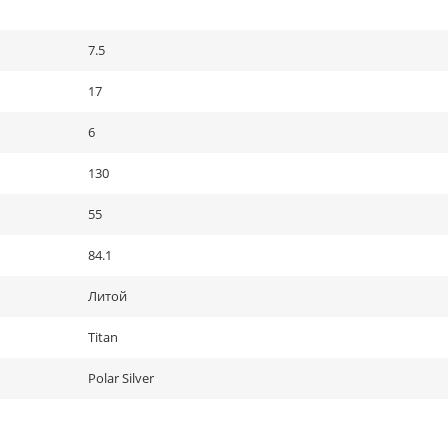
7.5
17
6
130
55
84.1
Литой
Titan
Polar Silver