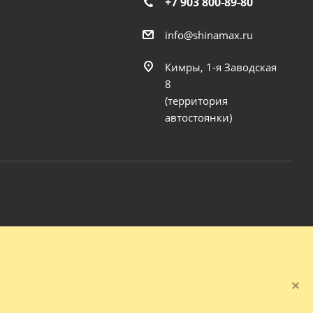
+7 903 800-89-80
info@shinamax.ru
Кимры, 1-я Заводская
8
(территория
автостоянки)