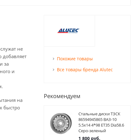
ослужат не
о добавляет
Похожие товары
и за
Все товары бренда Alutec
ного и
м.
Рекомендуем
ытания на
х быстро
Стальные диски ТЗСК
86594945865 ВАЗ-10
5.5x14 4*98 ET35 Dia58.6
Серо-зеленый
1 800
руб.