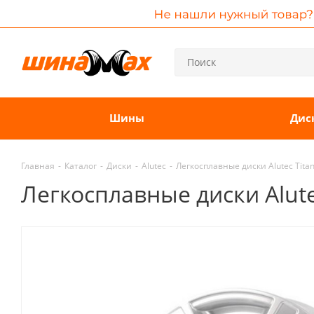
Шины
Дис
Главная
-
Каталог
-
Диски
-
Alutec
-
Легкосплавные диски Alutec Titan 
Легкосплавные диски Alutec