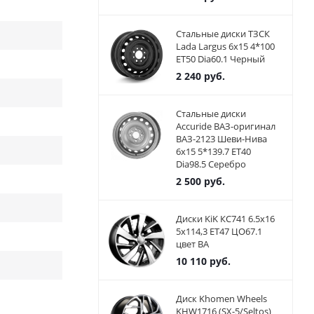
Стальные диски ТЗСК
Lada Largus 6x15 4*100
ET50 Dia60.1 Черный
2 240
руб.
Стальные диски
Accuride ВАЗ-оригинал
ВАЗ-2123 Шеви-Нива
6x15 5*139.7 ET40
Dia98.5 Серебро
2 500
руб.
Диски KiK КС741 6.5x16
5x114,3 ET47 ЦО67.1
цвет BA
10 110
руб.
Диск Khomen Wheels
KHW1716 (SX-5/Seltos)