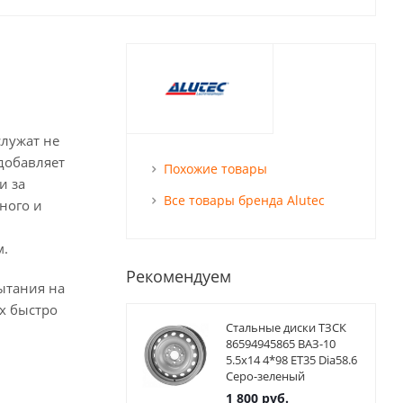
служат не
 добавляет
Похожие товары
и за
Все товары бренда Alutec
ного и
м.
Рекомендуем
ытания на
х быстро
Стальные диски ТЗСК
86594945865 ВАЗ-10
5.5x14 4*98 ET35 Dia58.6
Серо-зеленый
1 800
руб.