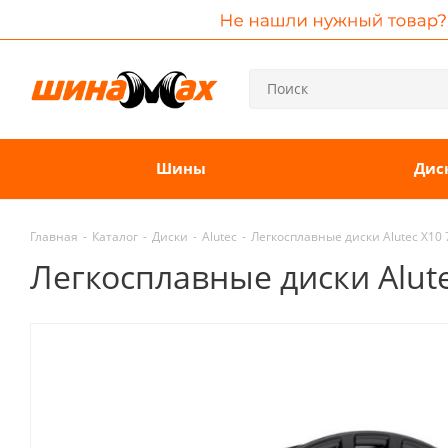
Шины
Дис
Главная
-
Каталог
-
Диски
-
Alutec
-
Легкосплавные диски Alutec X10 7
Легкосплавные диски Alutec