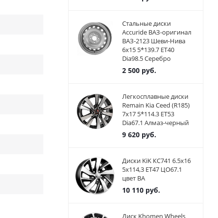
Стальные диски
Accuride ВАЗ-оригинал
ВАЗ-2123 Шеви-Нива
6x15 5*139.7 ET40
Dia98.5 Серебро
2 500
руб.
Легкосплавные диски
Remain Kia Ceed (R185)
7x17 5*114.3 ET53
Dia67.1 Алмаз-черный
9 620
руб.
Диски KiK КС741 6.5x16
5x114,3 ET47 ЦО67.1
цвет BA
10 110
руб.
Диск Khomen Wheels