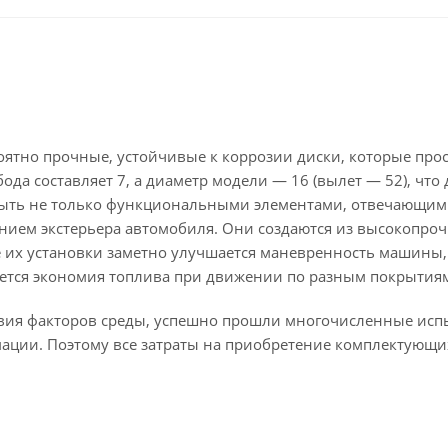
оятно прочные, устойчивые к коррозии диски, которые про
да составляет 7, а диаметр модели — 16 (вылет — 52), что
быть не только функциональными элементами, отвечающим
нием экстерьера автомобиля. Они создаются из высокопроч
ле их установки заметно улучшается маневренность машины,
ается экономия топлива при движении по разным покрытия
твия факторов среды, успешно прошли многочисленные исп
мации. Поэтому все затраты на приобретение комплектующи