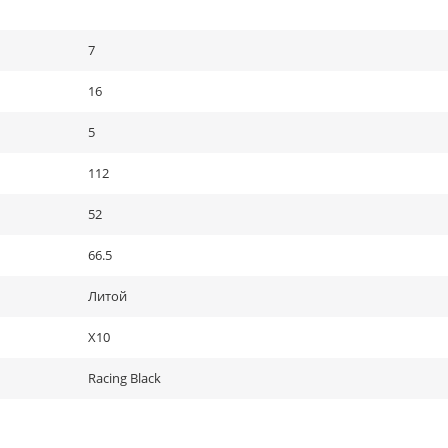
7
16
5
112
52
66.5
Литой
X10
Racing Black