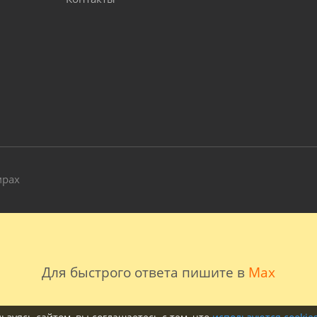
и
мрах
Для быстрого ответа пишите в
Max