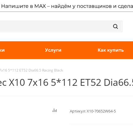
ки
Услуги
Как купить
x16 5*112 ET52 Dia66.5 Racing Black
 X10 7x16 5*112 ET52 Dia66.5
Артикул:
X10-70652W64-5