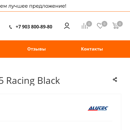
0
0
0
+7 903 800-89-80
Отзывы
Контакты
 Racing Black