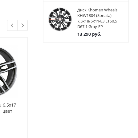
Диск Khomen Wheels
KHW1804 (Sonata)
7,5x18/5x114,3 ET50,5
D67,1 Gray-FP
13 290
руб.
u 6.5x17
Диски Alutec Ikenu 6.5x17
Диски Alutec 
1 цвет
4x100 ET49 ЦО54.1 цвет
4x100 ET40 Ц
MG
polar silver