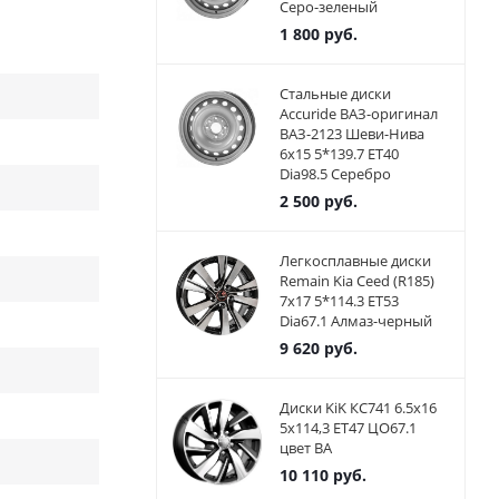
Серо-зеленый
1 800
руб.
Стальные диски
Accuride ВАЗ-оригинал
ВАЗ-2123 Шеви-Нива
6x15 5*139.7 ET40
Dia98.5 Серебро
2 500
руб.
Легкосплавные диски
Remain Kia Ceed (R185)
7x17 5*114.3 ET53
Dia67.1 Алмаз-черный
9 620
руб.
Диски KiK КС741 6.5x16
5x114,3 ET47 ЦО67.1
цвет BA
10 110
руб.