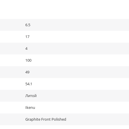
6.5
17
4
100
49
54.1
Литой
Ikenu
Graphite Front Polished