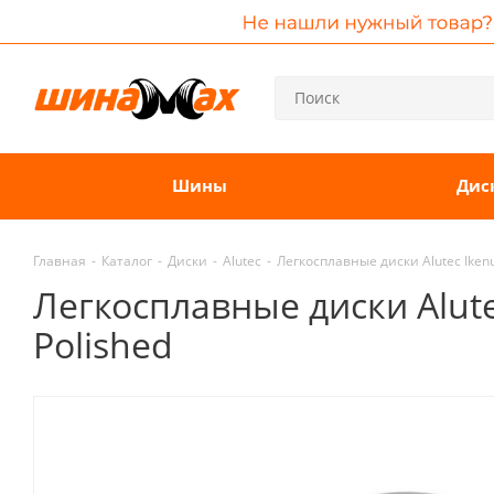
Шины
Дис
Главная
-
Каталог
-
Диски
-
Alutec
-
Легкосплавные диски Alutec Ikenu 
Легкосплавные диски Alutec
Polished