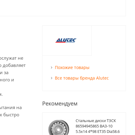
ослужат не
о добавляет
Похожие товары
и за
Все товары бренда Alutec
ного и
м.
Рекомендуем
ытания на
х быстро
Стальные диски ТЗСК
86594945865 ВАЗ-10
5.5x14 4*98 ET35 Dia58.6