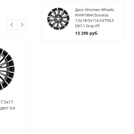
Диск Khomen Wheels
KHW1804 (Sonata)
7,5x18/5x114,3 ET50,5
D67,1 Gray-FP
13 290
руб.
 7.5x17
Диски MAK Fatale 7.5x17
Диски MAK Wo
вет Ice
5x100 ET48 ЦО56.1 цвет Ice
5x100 ET48 Ц
Black
BLACK MIRRO