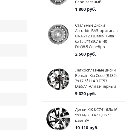
Серо-зеленый
1 800
руб.
Стальные диски
Accuride ВАЗ-оригинал
ВАЗ-2123 Шеви-Нива
6x15 5*139.7 ET40
Dia98.5 Серебро
2 500
руб.
Легкосплавные диски
Remain Kia Ceed (R185)
7x17 5*114.3 ET53
Dia67.1 Алмаз-черный
9 620
руб.
Диски KiK КС741 6.5x16
5x114,3 ET47 ЦО67.1
цвет BA
10 110
руб.