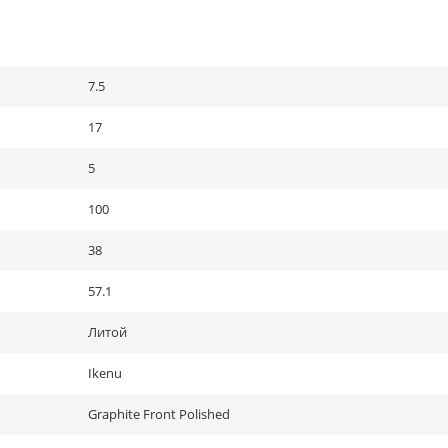
7.5
17
5
100
38
57.1
Литой
Ikenu
Graphite Front Polished