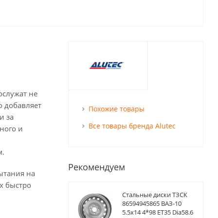
ослужат не
о добавляет
Похожие товары
и за
Все товары бренда Alutec
ного и
м.
Рекомендуем
ытания на
х быстро
Стальные диски ТЗСК
86594945865 ВАЗ-10
5.5x14 4*98 ET35 Dia58.6