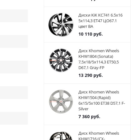
Диски KiK КС741 6.5x16
5x114,3 ET47 ЦО67.1
цвет BA
10 110
руб.
Диск Khomen Wheels
KHW1804 (Sonata)
7,5x18/5x114,3 ET50,5
D67,1 Gray-FP
13 290
руб.
Диск Khomen Wheels
KHW1504 (Rapid)
6x15/5x100 ET38 D57,1 F-
Silver
7 360
руб.
Диск Khomen Wheels
KHW1716 (CX-