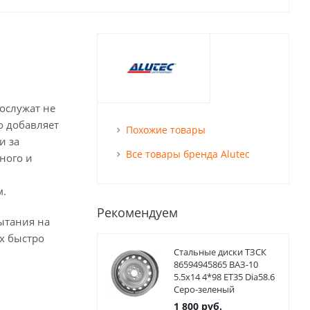
ослужат не
о добавляет
Похожие товары
и за
Все товары бренда Alutec
ного и
м.
Рекомендуем
ытания на
х быстро
Стальные диски ТЗСК
86594945865 ВАЗ-10
5.5x14 4*98 ET35 Dia58.6
Серо-зеленый
1 800
руб.