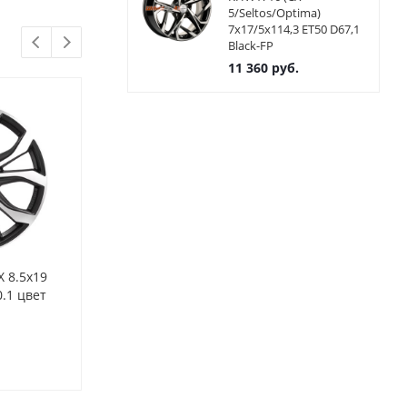
5/Seltos/Optima)
7x17/5x114,3 ET50 D67,1
Black-FP
11 360
руб.
X 8.5x19
Диски Konig Interflow SP82
Диски Konig I
.1 цвет
8,5x19 5x114,3 ET40 ЦО67,1
8.5x19 5x114,
Цвет S
цвет GMU
Нет в наличии
Нет в нал