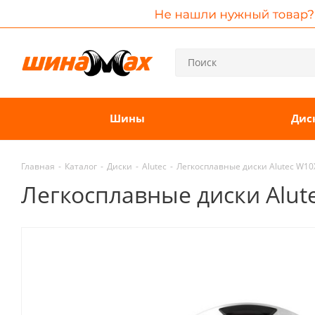
Шины
Дис
Главная
-
Каталог
-
Диски
-
Alutec
-
Легкосплавные диски Alutec W10X 
Легкосплавные диски Alutec