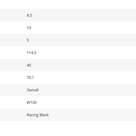
8.5
19
5
114.3
40
70.1
Литой
W10X
Racing Black