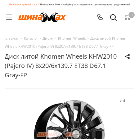
0
Главная
-
Каталог
-
Диски
-
Khomen Wheels
-
Диск литой Khomen
Wheels KHW2010 (Pajero IV) 8x20/6x139.7 ET38 D67.1 Gray-FP
Диск литой Khomen Wheels KHW2010
(Pajero IV) 8x20/6x139.7 ET38 D67.1
Gray-FP