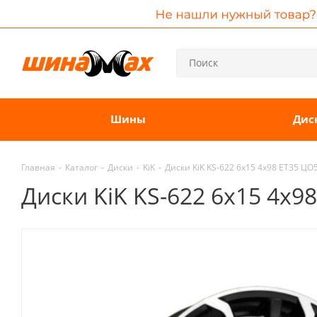
Шины
Дис
Главная
-
Каталог
-
Диски
-
KiK
-
Диски KiK KS-622 6x15 4x98 ET35 ЦО
Диски KiK KS-622 6x15 4x9