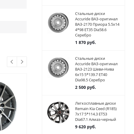
Стальные диски
Accuride ВАЗ-оригинал
ВАЗ-2170 Приора 5.5x14
4*98 ET35 Dia58.6
Серебро
1 870
руб.
Стальные диски
Accuride ВАЗ-оригинал
ВАЗ-2123 Шеви-Нива
6x15 5*139.7 ET40
Dia98.5 Серебро
2 500
руб.
Легкосплавные диски
Remain Kia Ceed (R185)
7x17 5*114.3 ET53
Dia67.1 Алмаз-черный
9 620
руб.