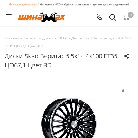
0
Главная
-
Каталог
-
Диски
-
СКАД
-
Диски Skad Веритас 5,5x14 4x100
ET35 ЦО67,1 Цвет BD
Диски Skad Веритас 5,5x14 4x100 ET35
ЦО67,1 Цвет BD