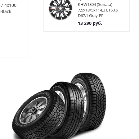
KHW1804 (Sonata)
17 4x100
Диски NZ R-01 7x17 4x100
Диски NZ R-0
7,5x18/5x114,3 ET50,5
Black
ET35 ЦО60,1 Цвет Graphite
ET35 ЦО60,1 
D67,1 Gray-FP
13 290
руб.
Нет в наличии
Нет в нал