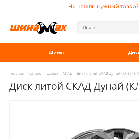
Шины
Дис
Главная
-
Каталог
-
Диски
-
СКАД
-
Диск литой СКАД Дунай (КЛ364) 7
Диск литой СКАД Дунай (КЛ