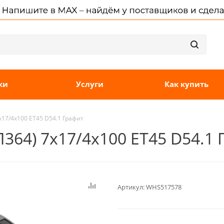
ки
Услуги
Как купить
x17/4x100 ET45 D54.1 Графит
364) 7x17/4x100 ET45 D54.1 
Артикул:
WHS517578