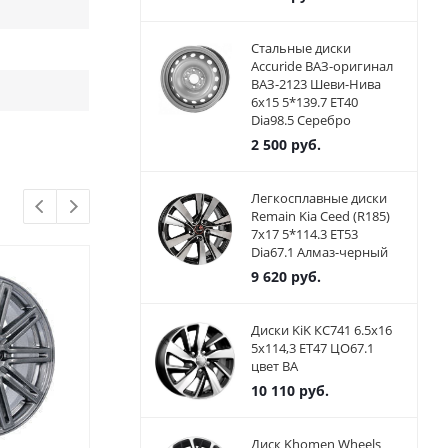
Стальные диски
Accuride ВАЗ-оригинал
ВАЗ-2123 Шеви-Нива
6x15 5*139.7 ET40
Dia98.5 Серебро
2 500
руб.
Легкосплавные диски
Remain Kia Ceed (R185)
7x17 5*114.3 ET53
Dia67.1 Алмаз-черный
9 620
руб.
Диски KiK КС741 6.5x16
5x114,3 ET47 ЦО67.1
цвет BA
10 110
руб.
Диск Khomen Wheels