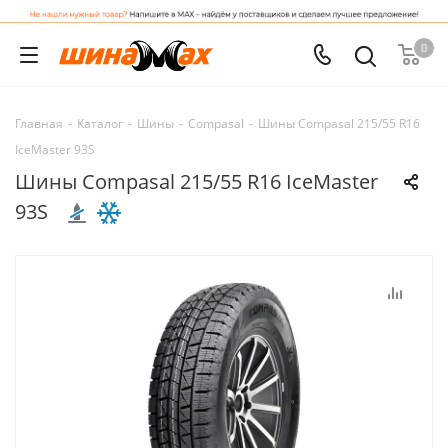
0
Главная
-
Каталог
-
Шины
-
Compasal
-
Шины Compasal 215/55 R16
IceMaster 93S
Шины Compasal 215/55 R16 IceMaster
93S