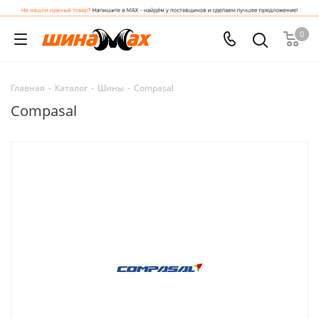
0
Главная
-
Каталог
-
Шины
-
Compasal
Compasal