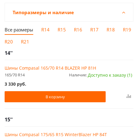
Типоразмеры и наличие
Все размеры
R14
R15
R16
R17
R18
R19
R20
R21
14''
Шины Compasal 165/70 R14 BLAZER HP 81H
165/70 R14
Наличие:
Доступно к заказу (1)
3 330
руб.
В корзину
15''
Шины Compasal 175/65 R15 WinterBlazer HP 84T