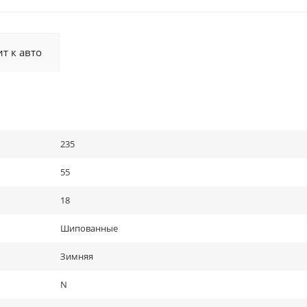
т к авто
235
55
18
Шипованные
Зимняя
N