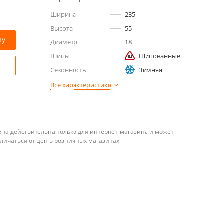
Ширина
235
Высота
55
ну
Диаметр
18
Шипы
Шипованные
Сезонность
Зимняя
Все характеристики
ена действительна только для интернет-магазина и может
тличаться от цен в розничных магазинах