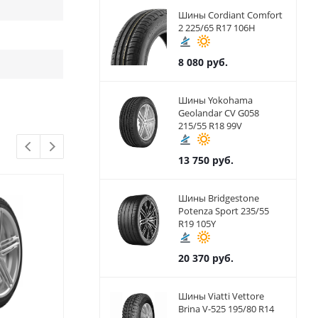
Шины Cordiant Comfort
2 225/65 R17 106H
8 080
руб.
Шины Yokohama
Geolandar CV G058
215/55 R18 99V
13 750
руб.
Шины Bridgestone
Potenza Sport 235/55
R19 105Y
20 370
руб.
Шины Viatti Vettore
Brina V-525 195/80 R14