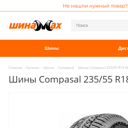
Шины
Дис
Главная
-
Каталог
-
Шины
-
Compasal
-
Шины Compasal 235/55 R18 
Шины Compasal 235/55 R1