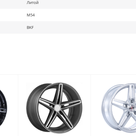
Литой
M54
BKF