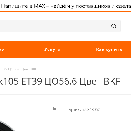
ки
Услуги
Как купить
 ET39 ЦО56,6 Цвет BKF
5x105 ET39 ЦО56,6 Цвет BKF
Артикул:
9343062