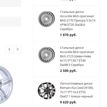
Стальные диски
Accuride ВАЗ-оригинал
ВАЗ-2170 Приора 5.5x14
4*98 ET35 Dia58.6
Серебро
1 870
руб.
Стальные диски
Accuride ВАЗ-оригинал
ВАЗ-2123 Шеви-Нива
6x15 5*139.7 ET40
Dia98.5 Серебро
2 500
руб.
Легкосплавные диски
Remain Kia Ceed (R185)
7x17 5*114.3 ET53
Dia67.1 Алмаз-черный
9 620
руб.