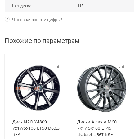
Цвет диска
HS
?
Что означают эти цифры?
Похожие по параметрам
Диск N2O Y4809
Диски Alcasta M60
7x17/5x108 ET50 D63,3
7x17 5x108 ET45
BFP
ЦО63,4 Цвет BKF