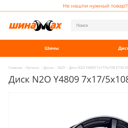
Шины
Дис
Главная
-
Каталог
-
Диски
-
N2O
-
Диск N2O Y4809 7x17/5x108 ET50 D
Диск N2O Y4809 7x17/5x108