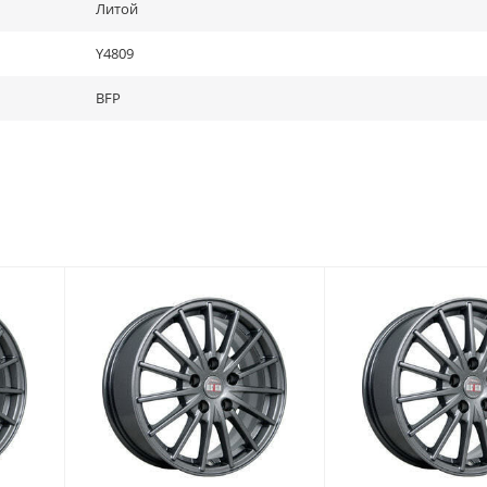
Литой
Y4809
BFP