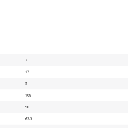
7
17
5
108
50
63.3