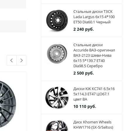
Стальные диски ТЗСК
Lada Largus 6x15 4*100
ET50 Dia60.1 Черный
2 240
руб.
Стальные диски
Accuride ВАЗ-оригинал
ВАЗ-2123 Шеви-Нива
6x15 5*139.7 ET40
Dia98.5 Серебро
2 500
руб.
Диски KiK КС741 6.5x16
5x114,3 ET47 ЦО67.1
цвет BA
10 110
руб.
Диск Khomen Wheels
KHW1716 (SX-5/Seltos)