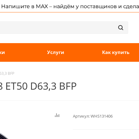
ки
Услуги
Как купить
63,3 BFP
 ET50 D63,3 BFP
Артикул:
WHS131406