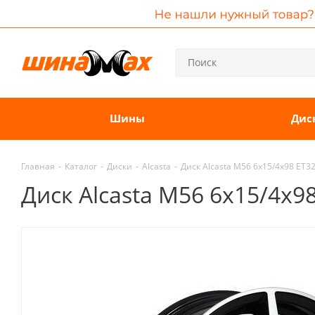
Шины
Дис
Главная
-
Каталог
-
Диски
-
Alcasta
-
Диск Alcasta M56 6x15/4x98 ET32
Диск Alcasta M56 6x15/4x9