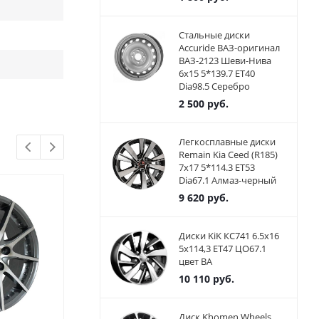
Стальные диски
Accuride ВАЗ-оригинал
ВАЗ-2123 Шеви-Нива
6x15 5*139.7 ET40
Dia98.5 Серебро
2 500
руб.
Легкосплавные диски
Remain Kia Ceed (R185)
7x17 5*114.3 ET53
Dia67.1 Алмаз-черный
9 620
руб.
Диски KiK КС741 6.5x16
5x114,3 ET47 ЦО67.1
цвет BA
10 110
руб.
Диск Khomen Wheels