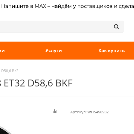
ки
Услуги
Как купить
 D58,6 BKF
8 ET32 D58,6 BKF
Артикул:
WHS498932