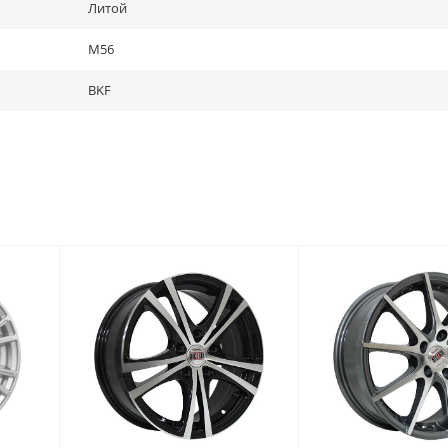
Литой
M56
BKF