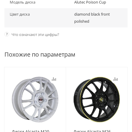
Модель диска
Alutec Poison Cup
Цвет диска
diamond black front
polished
?
Что означают эти цифры?
Похожие по параметрам
Диски Alcasta M20
Диски Alcasta M26