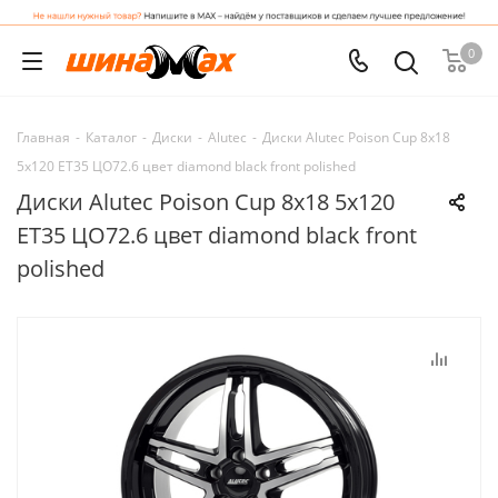
0
Главная
-
Каталог
-
Диски
-
Alutec
-
Диски Alutec Poison Cup 8x18
5x120 ET35 ЦО72.6 цвет diamond black front polished
Диски Alutec Poison Cup 8x18 5x120
ET35 ЦО72.6 цвет diamond black front
polished